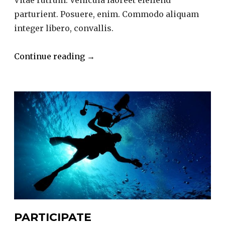
Vitae rutrum. Vehicula laoreet eleifend
parturient. Posuere, enim. Commodo aliquam
integer libero, convallis.
“Communication
Continue reading
→
and
exchanges”
PARTICIPATE