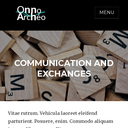
Skip
O
nn
o
to
MENU
  A
h
r
c
éo
content
ONNO ARCHEO
COMMUNICATION AND
EXCHANGES
Vitae rutrum. Vehicula laoreet eleifend
parturient. Posuere, enim. Commodo aliquam