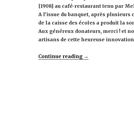
[1908] au café-restaurant tenu par M
A l’issue du banquet, après plusieurs 
de la caisse des écoles a produit la s
Aux généreux donateurs, merci ! et nos
artisans de cette heureuse innovation
« 2018
Continue reading
→
–
le
barrage
actuel
du
lac
d’Antre
a
110