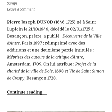
Sampi
Leave a comment
Pierre Joseph DUNOD
(1646-1725) né à Saint-
Lupicin le 21/10/1646, décédé le 02/01/1725 à
Besançon, prêtre, a publié :
Découverte de la Ville
d’Antre
, Paris 1697 ; réimprimé avec des
additions et une deuxième partie intitulée :
Méprises des auteurs de la critique d’Antre
,
Amsterdam, 1709. On lui attribue :
Projet de la
charité de la ville de Dole
, 1698
et Vie de Saint Simon
de Crespy
, Besançon 1728.
« DUNOD
Continue reading
→
Pierre
Joseph