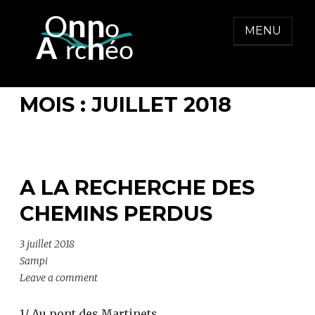
Skip
to
MENU
content
ONNO ARCHEO
MOIS :
JUILLET 2018
A LA RECHERCHE DES
CHEMINS PERDUS
3 juillet 2018
Sampi
Leave a comment
1/ Au pont des Martinets