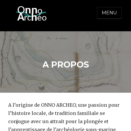
Skip
O
nn
o
to
MENU
  A
h
r
c
éo
content
ONNO ARCHEO
A PROPOS
A l’origine de ONNO ARCHEO, une passion pour
l’histoire locale, de tradition familiale se
conjugue avec un attrait pour la plongée et
l’apprentissage de l’archéologie sous-marine.