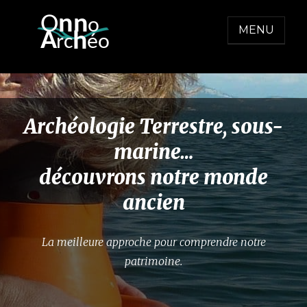
Skip
O
nn
o
to
MENU
  A
h
r
c
éo
content
ONNO ARCHEO
Archéologie Terrestre, sous-
marine…
découvrons notre monde
ancien
La meilleure approche pour comprendre notre
patrimoine.