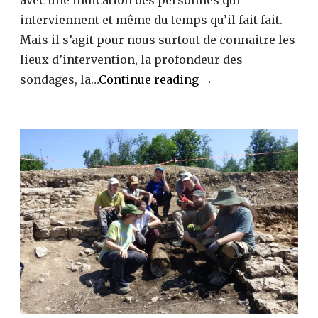
avec une indication des personnes qui
interviennent et même du temps qu’il fait fait.
Mais il s’agit pour nous surtout de connaitre les
lieux d’intervention, la profondeur des
16
sondages, la…
Continue reading
→
350
lignes
de
transcription
des
textes