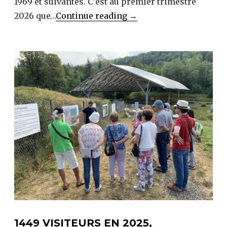
1969 et suivantes. C’est au premier trimestre
96
2026 que…
Continue reading
→
caisses
en
exportation
temporaire
en
Suisse
1449 VISITEURS EN 2025,