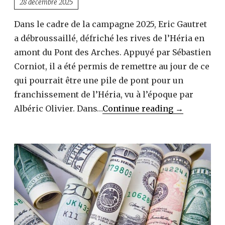
28 décembre 2025
Dans le cadre de la campagne 2025, Eric Gautret
a débroussaillé, défriché les rives de l’Héria en
amont du Pont des Arches. Appuyé par Sébastien
Corniot, il a été permis de remettre au jour de ce
qui pourrait être une pile de pont pour un
franchissement de l’Héria, vu à l’époque par
Le
Albéric Olivier. Dans…
Continue reading
→
cours
de
la
rivière
Héria
mis
en
forme