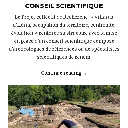
CONSEIL SCIENTIFIQUE
Le Projet collectif de Recherche » Villards
d’Héria, occupation du territoire, continuité,
évolution » renforce sa structure avec la mise
en place d’un conseil scientifique composé
d’archéologues de références ou de spécialistes
scientifiques de renom.
« 2023
Continue reading
→
–
Mise
en
place
d’un
conseil