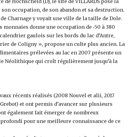
ite de Hochscheid (D), le site de VILLARDS pose la
 son occupation, de son abandon et sa destruction.
e Charnage y voyait une ville de la taille de Dole.
des monnaies donne une occupation de ‐50 à 380
alendrier gaulois sur les bords du lac d’Antre,
ier de Coligny », propose un culte plus ancien. La
édimentaires prélevées au lac en 2007 présente un
e Néolithique qui croît régulièrement jusqu’à la
vaux récents réalisés (2008 Nouvel et alii, 2017
8 Grebot) et ont permis d’avancer sur plusieurs
 ont également fait émerger de nombreux
pprofondi pour une meilleure connaissance de ce