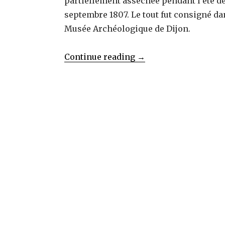
partiellement asséchée pendant l’été de 
septembre 1807. Le tout fut consigné da
Musée Archéologique de Dijon.
« LESCHEVIN
Continue reading
→
Philippe
Xavier
–
Un
archéologue
à
Pontailler-
sur-
Saône
(21)
durant
la