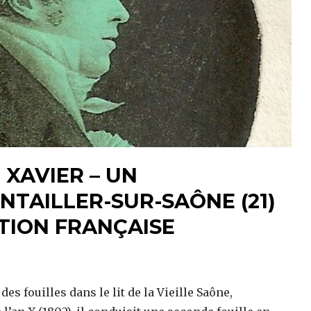
 XAVIER – UN
TAILLER-SUR-SAÔNE (21)
TION FRANÇAISE
s fouilles dans le lit de la Vieille Saône,