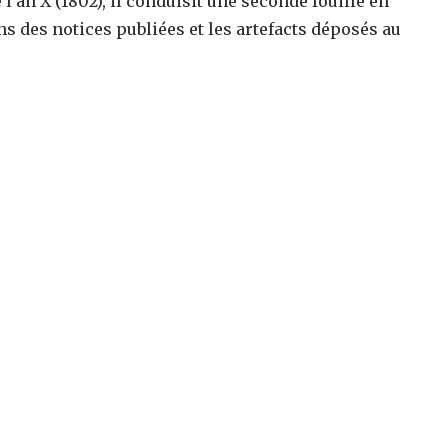
l’an X (1802), il conduisit une seconde fouille en
ns des notices publiées et les artefacts déposés au