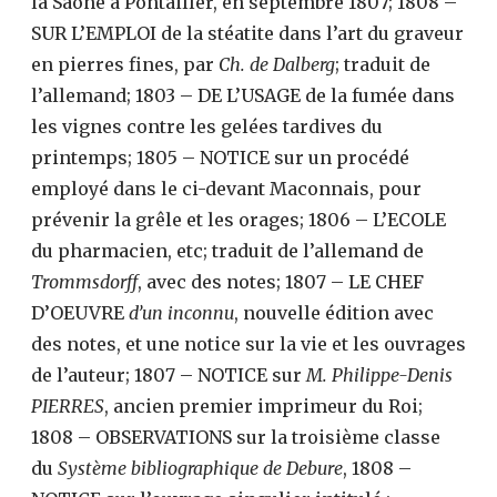
la Saône à Pontailler, en septembre 1807; 1808 –
SUR L’EMPLOI de la stéatite dans l’art du graveur
en pierres fines, par
Ch. de Dalberg
; traduit de
l’allemand; 1803 – DE L’USAGE de la fumée dans
les vignes contre les gelées tardives du
printemps; 1805 – NOTICE sur un procédé
employé dans le ci-devant Maconnais, pour
prévenir la grêle et les orages; 1806 – L’ECOLE
du pharmacien, etc; traduit de l’allemand de
Trommsdorff
, avec des notes; 1807 – LE CHEF
D’OEUVRE
d’un inconnu
, nouvelle édition avec
des notes, et une notice sur la vie et les ouvrages
de l’auteur; 1807 – NOTICE sur
M. Philippe-Denis
PIERRES
, ancien premier imprimeur du Roi;
1808 – OBSERVATIONS sur la troisième classe
du
Système bibliographique de Debure
, 1808 –