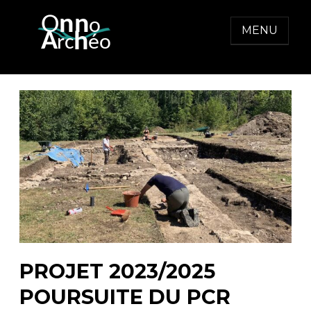
Skip
O
nn
o
to
MENU
  A
h
r
c
éo
content
ONNO ARCHEO
PROJET 2023/2025
POURSUITE DU PCR